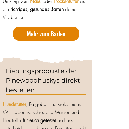
Umstieg vom
Nass
- oder
Trockenfutter
auf
ein
richtiges, gesundes Barfen
deines
Vierbeiners.
Mehr zum Barfen
Lieblingsprodukte der
Die richtige Qualität
Pinewoodhuskys direkt
Der Markt ist voll mit Angeboten für
bestellen
Hundegeschirr,
Hundesportzubehör
,
Hundefutter
, Ratgeber und vieles mehr.
Wir haben verschiedene Marken und
Hersteller
für euch geteste
t und uns
entscheiden, euch unsere Favoriten direkt