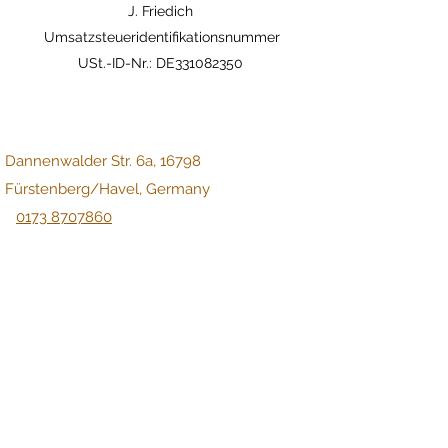
J. Friedich
Umsatzsteueridentifikationsnummer
USt.-ID-Nr.: DE331082350
Dannenwalder Str. 6a, 16798
Fürstenberg/Havel, Germany
0173 8707860
Info@Pinewoodhuskys.de
Datenschutzerklärung
AGB
Widerrufsbelehrung
Impressum
Vertrag widerrufen