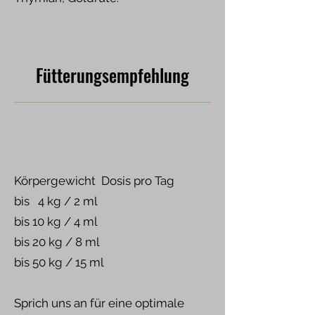
Fütterungsempfehlung
Körpergewicht Dosis pro Tag
bis 4 kg / 2 ml
bis 10 kg / 4 ml
bis 20 kg / 8 ml
bis 50 kg / 15 ml
Sprich uns an für eine optimale