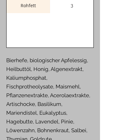
Rohfett
3
Bierhefe, biologischer Apfelessig,
Heilbuttöl, Honig, Algenextrakt,
Kaliumphosphat,
Fischprotheolysate, Maismehl,
Pflanzenextrakte, Acerolaextrakte,
Artischocke, Basilikum,
Mariendistel, Eukalyptus,
Hagebutte, Lavendel, Pinie,
Löwenzahn, Bohnenkraut, Salbei,
Thymian, Goldrute.