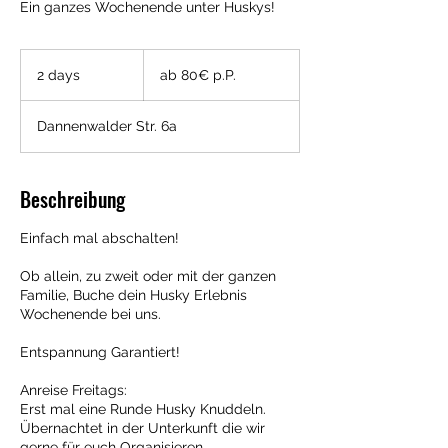
Ein ganzes Wochenende unter Huskys!
ab
80€
2 days
2
ab 80€ p.P.
p.P.
d
a
Dannenwalder Str. 6a
y
s
Beschreibung
Einfach mal abschalten!
Ob allein, zu zweit oder mit der ganzen
Familie, Buche dein Husky Erlebnis
Wochenende bei uns.
Entspannung Garantiert!
Anreise Freitags:
Erst mal eine Runde Husky Knuddeln.
Übernachtet in der Unterkunft die wir
gerne für euch Organisieren.